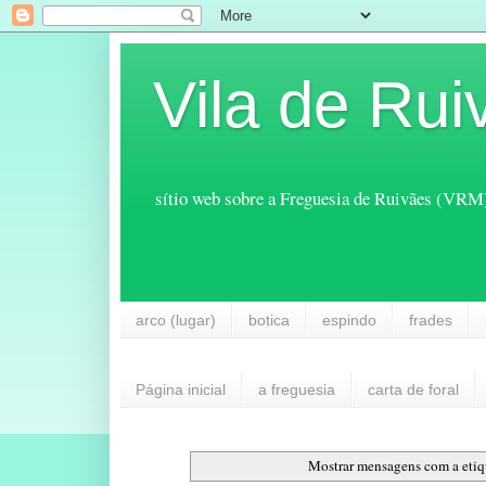
Vila de Rui
sítio web sobre a Freguesia de Ruivães (VRM
arco (lugar)
botica
espindo
frades
Página inicial
a freguesia
carta de foral
Mostrar mensagens com a eti