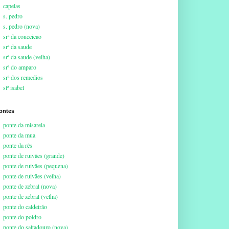
capelas
s. pedro
s. pedro (nova)
srª da conceicao
srª da saude
srª da saude (velha)
srª do amparo
srª dos remedios
stª isabel
ontes
ponte da misarela
ponte da mua
ponte da rês
ponte de ruivães (grande)
ponte de ruivães (pequena)
ponte de ruivães (velha)
ponte de zebral (nova)
ponte de zebral (velha)
ponte do caldeirão
ponte do poldro
ponte do saltadouro (nova)