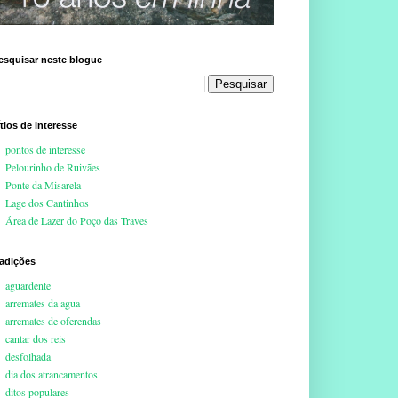
esquisar neste blogue
ítios de interesse
pontos de interesse
Pelourinho de Ruivães
Ponte da Misarela
Lage dos Cantinhos
Área de Lazer do Poço das Traves
radições
aguardente
arremates da agua
arremates de oferendas
cantar dos reis
desfolhada
dia dos atrancamentos
ditos populares