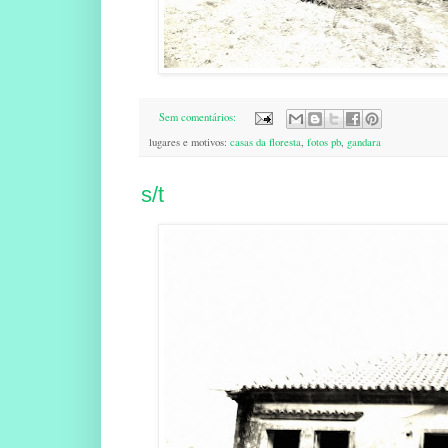
Sem comentários:
lugares e motivos:
casas da floresta
,
fotos pb
,
gandara
s/t