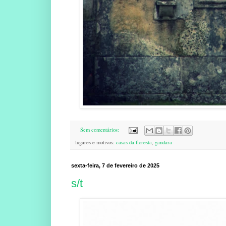
Sem comentários:
lugares e motivos:
casas da floresta
,
gandara
sexta-feira, 7 de fevereiro de 2025
s/t