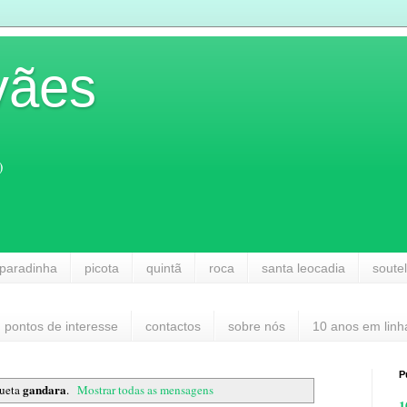
vães
)
paradinha
picota
quintã
roca
santa leocadia
soute
pontos de interesse
contactos
sobre nós
10 anos em linh
P
gandara
queta
.
Mostrar todas as mensagens
1