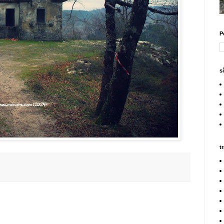
P
s
t