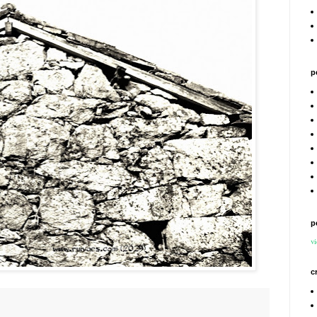
p
p
vi
c