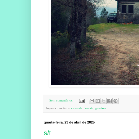
Sem comentários:
lugares e motivos:
casas da floresta
,
gandara
quarta-feira, 23 de abril de 2025
s/t