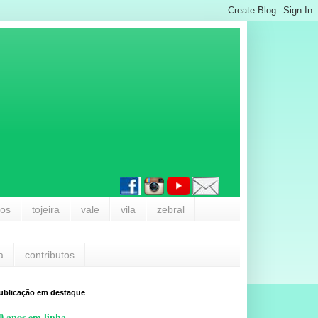
los
tojeira
vale
vila
zebral
a
contributos
ublicação em destaque
0 anos em linha