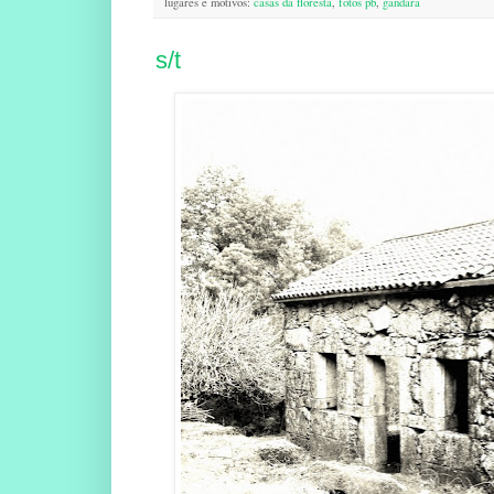
lugares e motivos:
casas da floresta
,
fotos pb
,
gandara
s/t