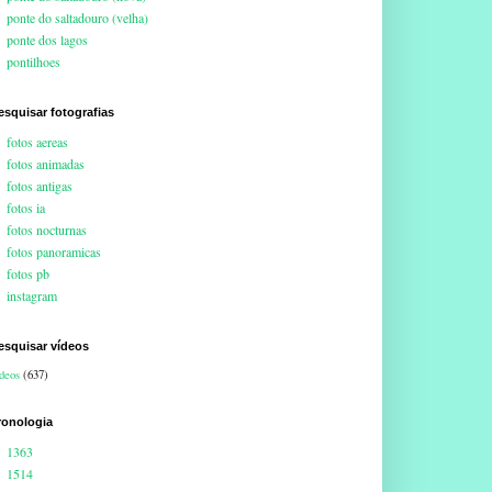
ponte do saltadouro (velha)
ponte dos lagos
pontilhoes
esquisar fotografias
fotos aereas
fotos animadas
fotos antigas
fotos ia
fotos nocturnas
fotos panoramicas
fotos pb
instagram
esquisar vídeos
deos
(637)
ronologia
1363
1514