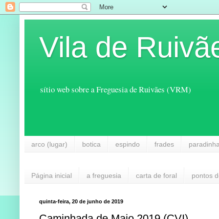
Vila de Ruivã
sítio web sobre a Freguesia de Ruivães (VRM)
arco (lugar)
botica
espindo
frades
paradinh
Página inicial
a freguesia
carta de foral
pontos d
quinta-feira, 20 de junho de 2019
Caminhada de Maio 2019 (CVI)