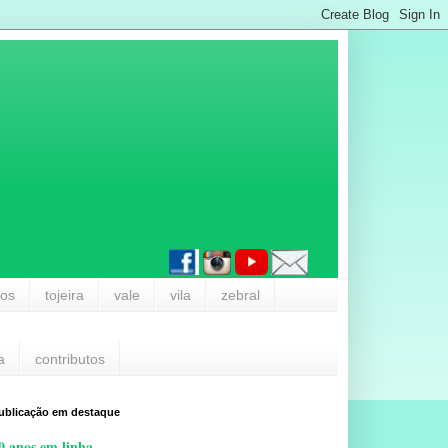
los
tojeira
vale
vila
zebral
a
contributos
ublicação em destaque
0 anos em linha