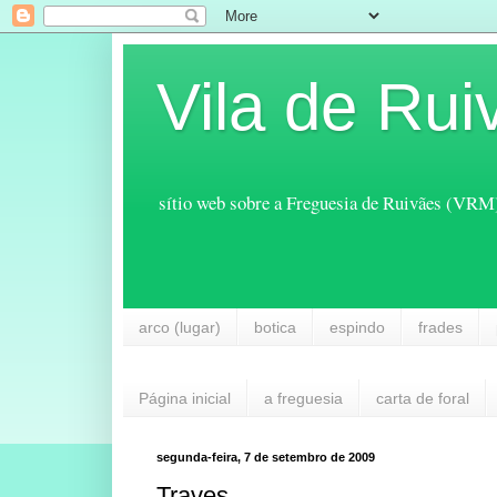
Vila de Rui
sítio web sobre a Freguesia de Ruivães (VRM
arco (lugar)
botica
espindo
frades
Página inicial
a freguesia
carta de foral
segunda-feira, 7 de setembro de 2009
Traves