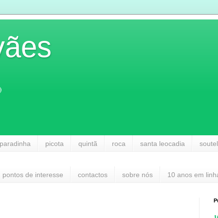
vães
)
paradinha
picota
quintã
roca
santa leocadia
soute
pontos de interesse
contactos
sobre nós
10 anos em linh
P
1