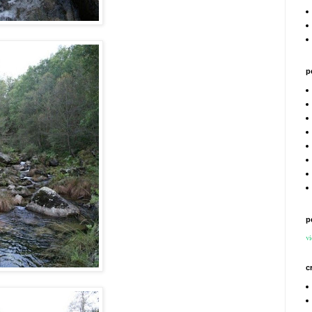
p
p
vi
c