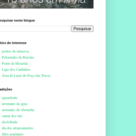
esquisar neste blogue
ítios de interesse
pontos de interesse
Pelourinho de Ruivães
Ponte da Misarela
Lage dos Cantinhos
Área de Lazer do Poço das Traves
radições
aguardente
arremates da agua
arremates de oferendas
cantar dos reis
desfolhada
dia dos atrancamentos
ditos populares