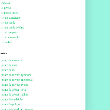
capelas
s. pedro
s. pedro (nova)
srª da conceicao
srª da saude
srª da saude (velha)
srª do amparo
srª dos remedios
stª isabel
ontes
ponte da misarela
ponte da mua
ponte da rês
ponte de ruivães (grande)
ponte de ruivães (pequena)
ponte de ruivães (velha)
ponte de zebral (nova)
ponte de zebral (velha)
ponte do caldeirão
ponte do poldro
ponte do saltadouro (nova)