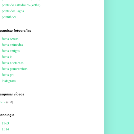
ponte do saltadouro (velha)
ponte dos lagos
pontilhoes
esquisar fotografias
fotos aereas
fotos animadas
fotos antigas
fotos ia
fotos nocturnas
fotos panoramicas
fotos pb
instagram
esquisar vídeos
deos
(637)
ronologia
1363
1514