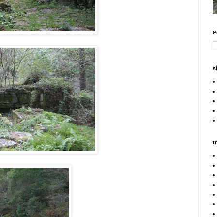
P
s
t