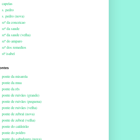
capelas
s. pedro
s. pedro (nova)
srª da conceicao
srª da saude
srª da saude (velha)
srª do amparo
srª dos remedios
stª isabel
ontes
ponte da misarela
ponte da mua
ponte da rês
ponte de ruivães (grande)
ponte de ruivães (pequena)
ponte de ruivães (velha)
ponte de zebral (nova)
ponte de zebral (velha)
ponte do caldeirão
ponte do poldro
ponte do saltadouro (nova)