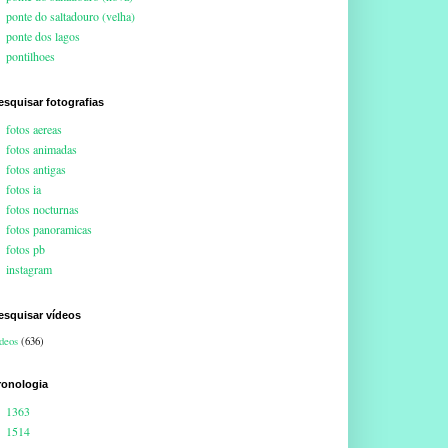
ponte do saltadouro (velha)
ponte dos lagos
pontilhoes
esquisar fotografias
fotos aereas
fotos animadas
fotos antigas
fotos ia
fotos nocturnas
fotos panoramicas
fotos pb
instagram
esquisar vídeos
deos
(636)
ronologia
1363
1514