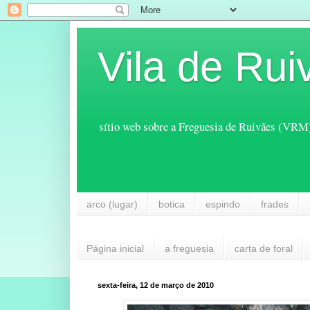
Vila de Rui
sítio web sobre a Freguesia de Ruivães (VRM
arco (lugar)
botica
espindo
frades
Página inicial
a freguesia
carta de foral
sexta-feira, 12 de março de 2010