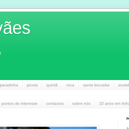
vães
)
paradinha
picota
quintã
roca
santa leocadia
soute
pontos de interesse
contactos
sobre nós
10 anos em linh
P
1