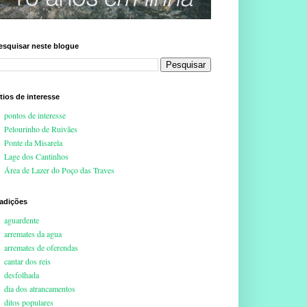
esquisar neste blogue
ítios de interesse
pontos de interesse
Pelourinho de Ruivães
Ponte da Misarela
Lage dos Cantinhos
Área de Lazer do Poço das Traves
radições
aguardente
arremates da agua
arremates de oferendas
cantar dos reis
desfolhada
dia dos atrancamentos
ditos populares