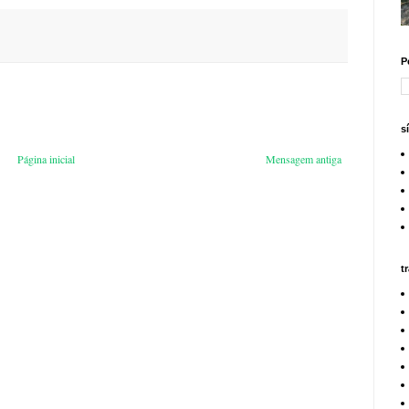
P
s
Página inicial
Mensagem antiga
t