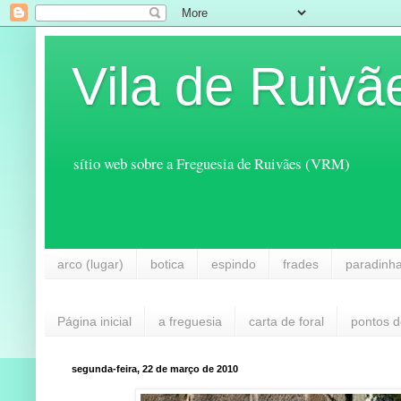
Vila de Ruivã
sítio web sobre a Freguesia de Ruivães (VRM)
arco (lugar)
botica
espindo
frades
paradinh
Página inicial
a freguesia
carta de foral
pontos d
segunda-feira, 22 de março de 2010