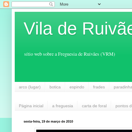
Vila de Ruivã
sítio web sobre a Freguesia de Ruivães (VRM)
arco (lugar)
botica
espindo
frades
paradinh
Página inicial
a freguesia
carta de foral
pontos d
sexta-feira, 19 de março de 2010