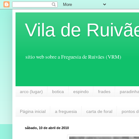
Vila de Ruivã
sítio web sobre a Freguesia de Ruivães (VRM)
arco (lugar)
botica
espindo
frades
paradinh
Página inicial
a freguesia
carta de foral
pontos d
sábado, 10 de abril de 2010