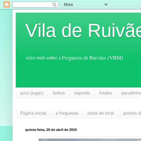
Vila de Ruivã
sítio web sobre a Freguesia de Ruivães (VRM)
arco (lugar)
botica
espindo
frades
paradinh
Página inicial
a freguesia
carta de foral
pontos d
quinta-feira, 29 de abril de 2010