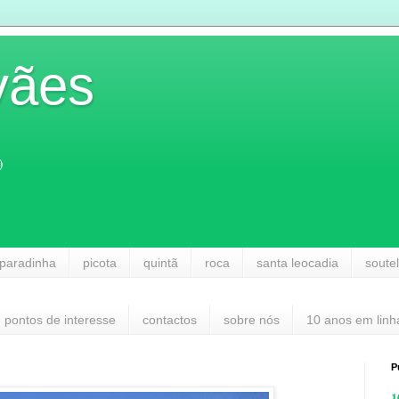
vães
)
paradinha
picota
quintã
roca
santa leocadia
soute
pontos de interesse
contactos
sobre nós
10 anos em linh
P
1