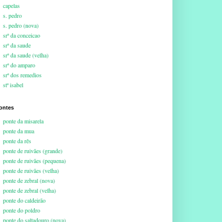
capelas
s. pedro
s. pedro (nova)
srª da conceicao
srª da saude
srª da saude (velha)
srª do amparo
srª dos remedios
stª isabel
ontes
ponte da misarela
ponte da mua
ponte da rês
ponte de ruivães (grande)
ponte de ruivães (pequena)
ponte de ruivães (velha)
ponte de zebral (nova)
ponte de zebral (velha)
ponte do caldeirão
ponte do poldro
ponte do saltadouro (nova)