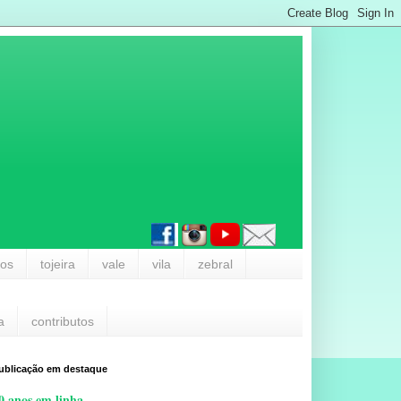
los
tojeira
vale
vila
zebral
a
contributos
ublicação em destaque
0 anos em linha