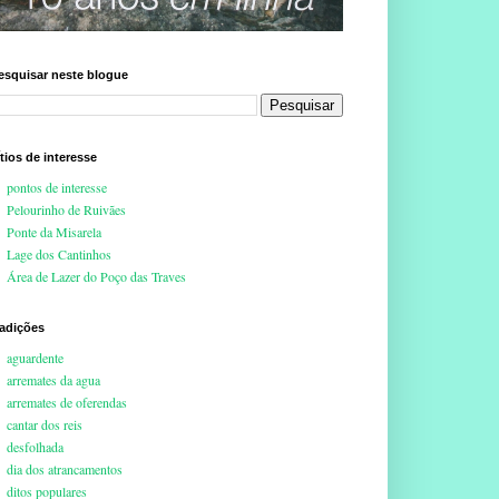
esquisar neste blogue
ítios de interesse
pontos de interesse
Pelourinho de Ruivães
Ponte da Misarela
Lage dos Cantinhos
Área de Lazer do Poço das Traves
radições
aguardente
arremates da agua
arremates de oferendas
cantar dos reis
desfolhada
dia dos atrancamentos
ditos populares