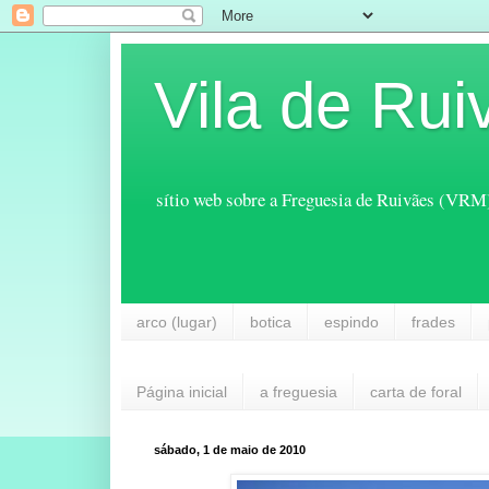
Vila de Rui
sítio web sobre a Freguesia de Ruivães (VRM
arco (lugar)
botica
espindo
frades
Página inicial
a freguesia
carta de foral
sábado, 1 de maio de 2010