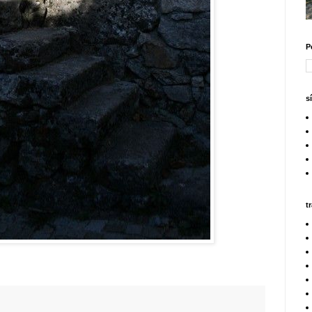
P
s
t