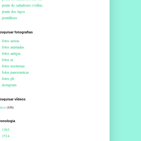
ponte do saltadouro (velha)
ponte dos lagos
pontilhoes
esquisar fotografias
fotos aereas
fotos animadas
fotos antigas
fotos ia
fotos nocturnas
fotos panoramicas
fotos pb
instagram
esquisar vídeos
deos
(636)
ronologia
1363
1514