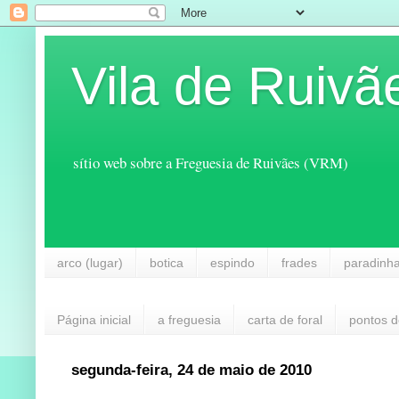
Vila de Ruivã
sítio web sobre a Freguesia de Ruivães (VRM)
arco (lugar)
botica
espindo
frades
paradinh
Página inicial
a freguesia
carta de foral
pontos d
segunda-feira, 24 de maio de 2010