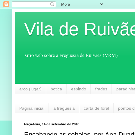
Vila de Ruivã
sítio web sobre a Freguesia de Ruivães (VRM)
arco (lugar)
botica
espindo
frades
paradinh
Página inicial
a freguesia
carta de foral
pontos d
terça-feira, 14 de setembro de 2010
Encabando as cebolas, por Ana Duart