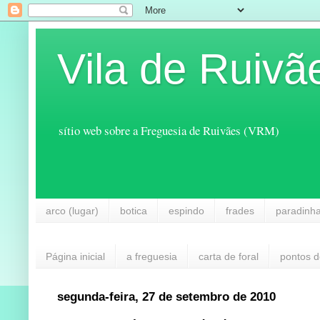
Vila de Ruivã
sítio web sobre a Freguesia de Ruivães (VRM)
arco (lugar)
botica
espindo
frades
paradinh
Página inicial
a freguesia
carta de foral
pontos d
segunda-feira, 27 de setembro de 2010