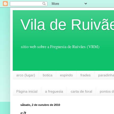
Vila de Ruivã
sítio web sobre a Freguesia de Ruivães (VRM)
arco (lugar)
botica
espindo
frades
paradinh
Página inicial
a freguesia
carta de foral
pontos d
sábado, 2 de outubro de 2010
s/t