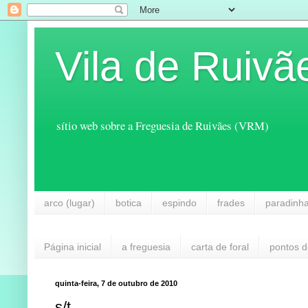
Vila de Ruivã
sítio web sobre a Freguesia de Ruivães (VRM)
arco (lugar)
botica
espindo
frades
paradinh
Página inicial
a freguesia
carta de foral
pontos d
quinta-feira, 7 de outubro de 2010
s/t