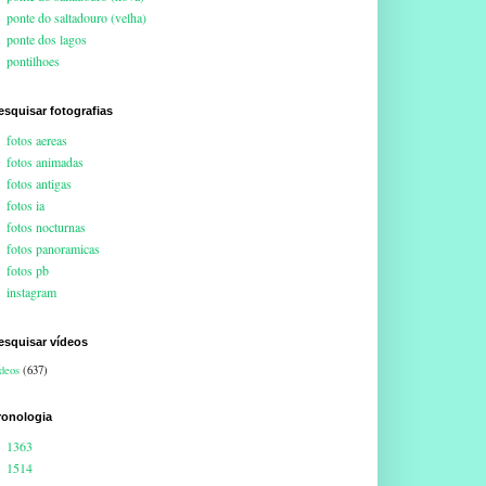
ponte do saltadouro (velha)
ponte dos lagos
pontilhoes
esquisar fotografias
fotos aereas
fotos animadas
fotos antigas
fotos ia
fotos nocturnas
fotos panoramicas
fotos pb
instagram
esquisar vídeos
deos
(637)
ronologia
1363
1514