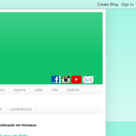
los
tojeira
vale
vila
zebral
a
contributos
ublicação em destaque
0 anos em linha