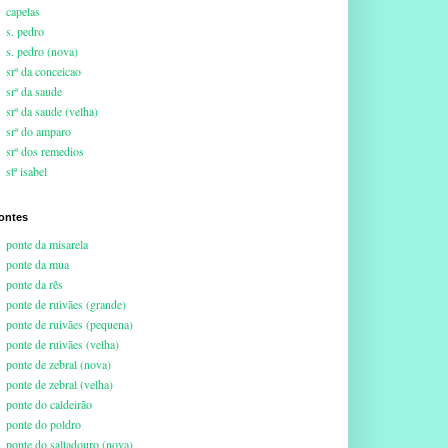
capelas
s. pedro
s. pedro (nova)
srª da conceicao
srª da saude
srª da saude (velha)
srª do amparo
srª dos remedios
stª isabel
ontes
ponte da misarela
ponte da mua
ponte da rês
ponte de ruivães (grande)
ponte de ruivães (pequena)
ponte de ruivães (velha)
ponte de zebral (nova)
ponte de zebral (velha)
ponte do caldeirão
ponte do poldro
ponte do saltadouro (nova)