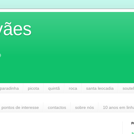
vães
)
paradinha
picota
quintã
roca
santa leocadia
soute
pontos de interesse
contactos
sobre nós
10 anos em linh
P
1