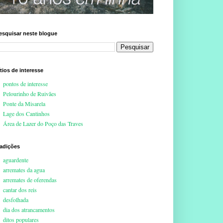
esquisar neste blogue
ítios de interesse
pontos de interesse
Pelourinho de Ruivães
Ponte da Misarela
Lage dos Cantinhos
Área de Lazer do Poço das Traves
radições
aguardente
arremates da agua
arremates de oferendas
cantar dos reis
desfolhada
dia dos atrancamentos
ditos populares