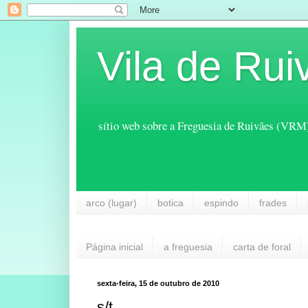
Vila de Rui
sítio web sobre a Freguesia de Ruivães (VRM
arco (lugar)
botica
espindo
frades
Página inicial
a freguesia
carta de foral
sexta-feira, 15 de outubro de 2010
s/t