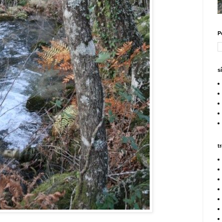
P
s
t