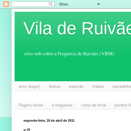
Vila de Ruivã
sítio web sobre a Freguesia de Ruivães (VRM)
arco (lugar)
botica
espindo
frades
paradinh
Página inicial
a freguesia
carta de foral
pontos d
segunda-feira, 18 de abril de 2011
s/t