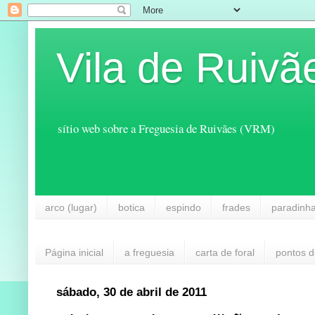
Vila de Ruivã
sítio web sobre a Freguesia de Ruivães (VRM)
arco (lugar)
botica
espindo
frades
paradinh
Página inicial
a freguesia
carta de foral
pontos d
sábado, 30 de abril de 2011