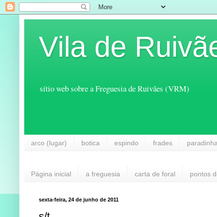
Vila de Ruivã
sítio web sobre a Freguesia de Ruivães (VRM)
arco (lugar)
botica
espindo
frades
paradinh
Página inicial
a freguesia
carta de foral
pontos d
sexta-feira, 24 de junho de 2011
s/t