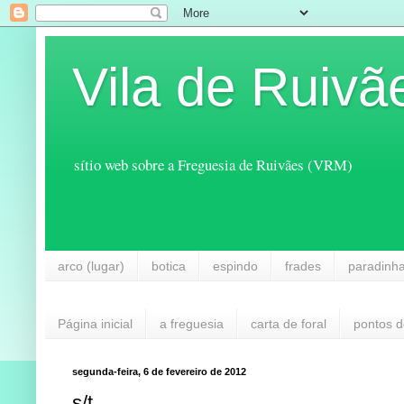
Vila de Ruivã
sítio web sobre a Freguesia de Ruivães (VRM)
arco (lugar)
botica
espindo
frades
paradinh
Página inicial
a freguesia
carta de foral
pontos d
segunda-feira, 6 de fevereiro de 2012
s/t