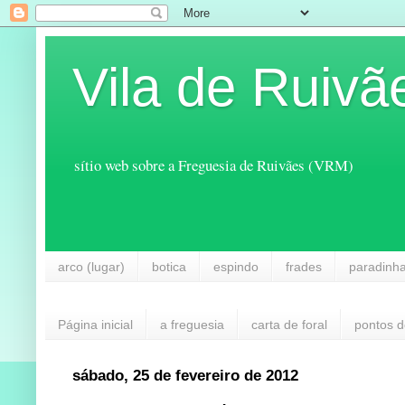
Vila de Ruivã
sítio web sobre a Freguesia de Ruivães (VRM)
arco (lugar)
botica
espindo
frades
paradinh
Página inicial
a freguesia
carta de foral
pontos d
sábado, 25 de fevereiro de 2012