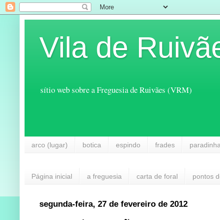
Vila de Ruivã
sítio web sobre a Freguesia de Ruivães (VRM)
arco (lugar)
botica
espindo
frades
paradinh
Página inicial
a freguesia
carta de foral
pontos d
segunda-feira, 27 de fevereiro de 2012