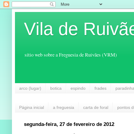
Vila de Ruivã
sítio web sobre a Freguesia de Ruivães (VRM)
arco (lugar)
botica
espindo
frades
paradinh
Página inicial
a freguesia
carta de foral
pontos d
segunda-feira, 27 de fevereiro de 2012