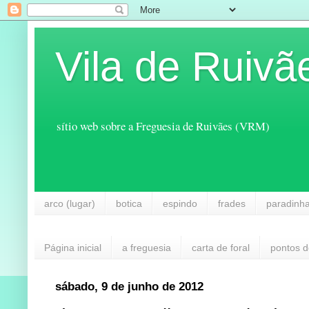
Vila de Ruivã
sítio web sobre a Freguesia de Ruivães (VRM)
arco (lugar)
botica
espindo
frades
paradinh
Página inicial
a freguesia
carta de foral
pontos d
sábado, 9 de junho de 2012