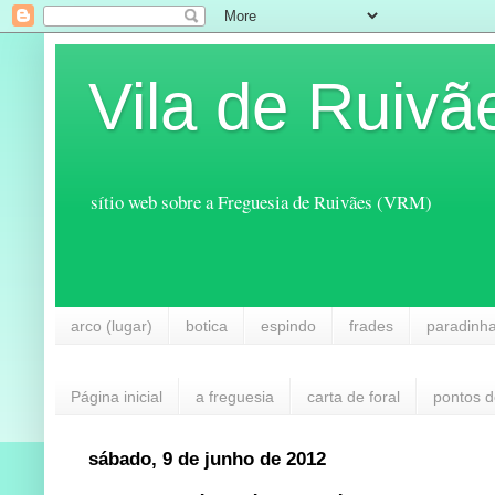
Vila de Ruivã
sítio web sobre a Freguesia de Ruivães (VRM)
arco (lugar)
botica
espindo
frades
paradinh
Página inicial
a freguesia
carta de foral
pontos d
sábado, 9 de junho de 2012