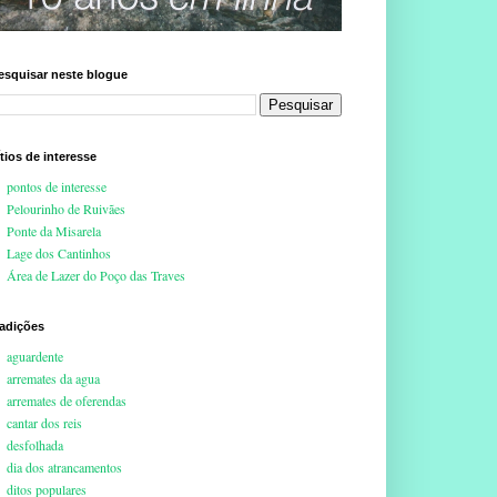
esquisar neste blogue
ítios de interesse
pontos de interesse
Pelourinho de Ruivães
Ponte da Misarela
Lage dos Cantinhos
Área de Lazer do Poço das Traves
radições
aguardente
arremates da agua
arremates de oferendas
cantar dos reis
desfolhada
dia dos atrancamentos
ditos populares