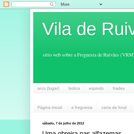
Vila de Rui
sítio web sobre a Freguesia de Ruivães (VRM
arco (lugar)
botica
espindo
frades
Página inicial
a freguesia
carta de foral
sábado, 7 de julho de 2012
Uma obreira nas alfazemas