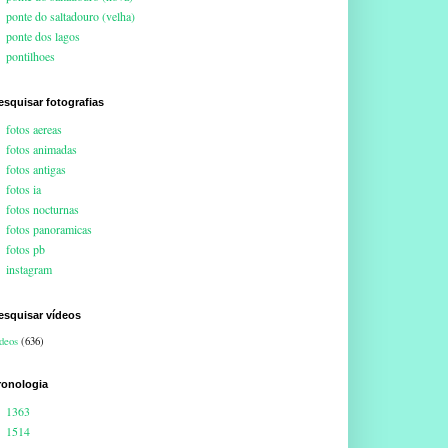
ponte do saltadouro (velha)
ponte dos lagos
pontilhoes
esquisar fotografias
fotos aereas
fotos animadas
fotos antigas
fotos ia
fotos nocturnas
fotos panoramicas
fotos pb
instagram
esquisar vídeos
deos
(636)
ronologia
1363
1514