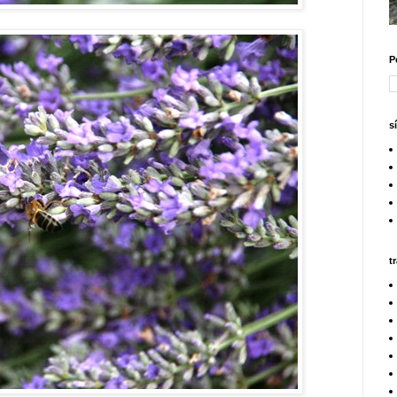
P
s
t