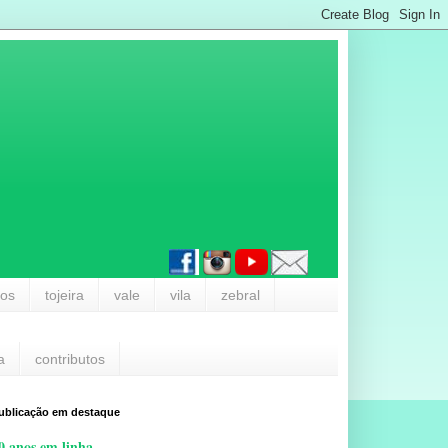
los
tojeira
vale
vila
zebral
a
contributos
ublicação em destaque
0 anos em linha