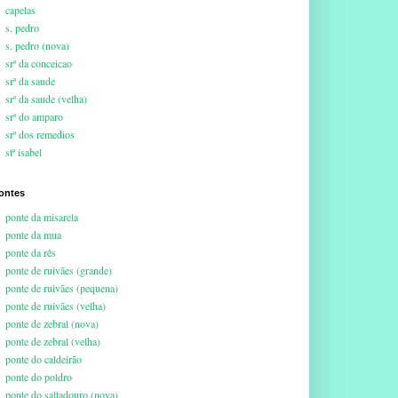
capelas
s. pedro
s. pedro (nova)
srª da conceicao
srª da saude
srª da saude (velha)
srª do amparo
srª dos remedios
stª isabel
ontes
ponte da misarela
ponte da mua
ponte da rês
ponte de ruivães (grande)
ponte de ruivães (pequena)
ponte de ruivães (velha)
ponte de zebral (nova)
ponte de zebral (velha)
ponte do caldeirão
ponte do poldro
ponte do saltadouro (nova)