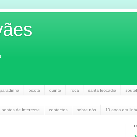
vães
)
paradinha
picota
quintã
roca
santa leocadia
soute
pontos de interesse
contactos
sobre nós
10 anos em linh
P
1