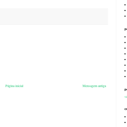
p
Página inicial
Mensagem antiga
p
vi
c