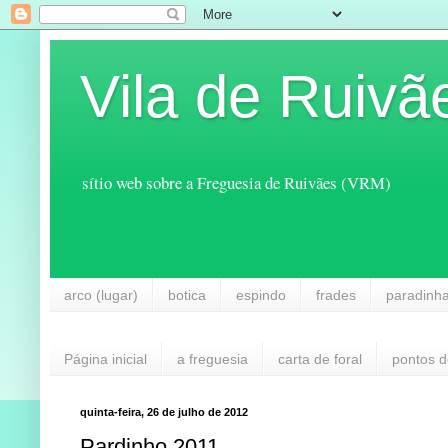
Vila de Ruivã
sítio web sobre a Freguesia de Ruivães (VRM)
arco (lugar)
botica
espindo
frades
paradinh
Página inicial
a freguesia
carta de foral
pontos d
quinta-feira, 26 de julho de 2012
Pardinho 2011