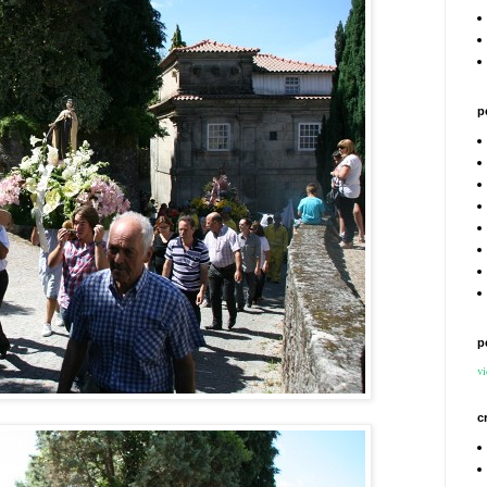
p
p
vi
c