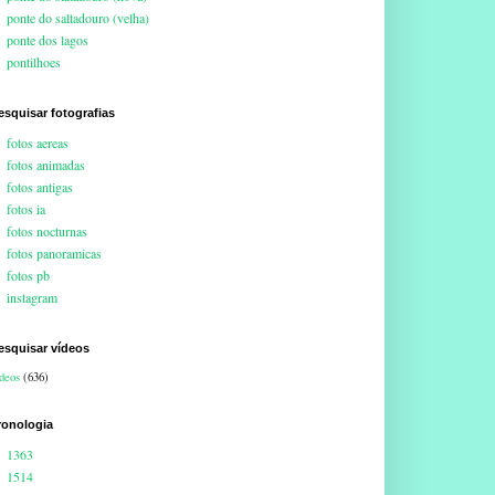
ponte do saltadouro (velha)
ponte dos lagos
pontilhoes
esquisar fotografias
fotos aereas
fotos animadas
fotos antigas
fotos ia
fotos nocturnas
fotos panoramicas
fotos pb
instagram
esquisar vídeos
deos
(636)
ronologia
1363
1514