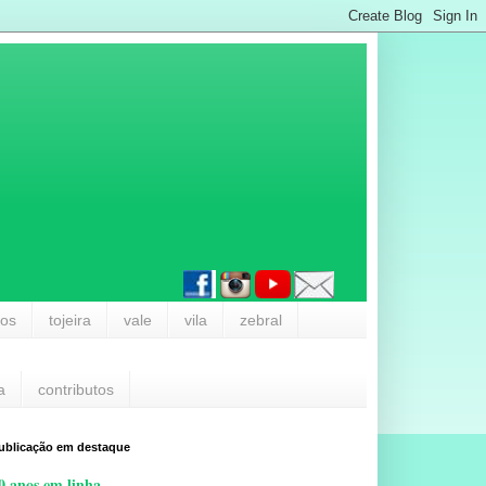
los
tojeira
vale
vila
zebral
a
contributos
ublicação em destaque
0 anos em linha