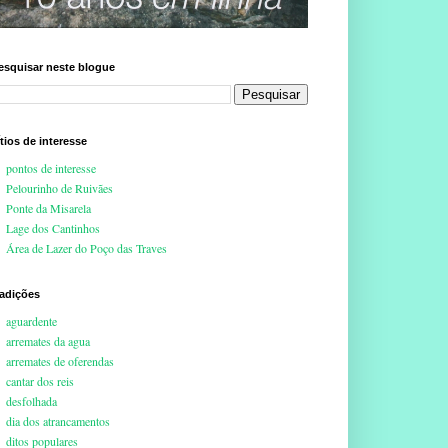
esquisar neste blogue
ítios de interesse
pontos de interesse
Pelourinho de Ruivães
Ponte da Misarela
Lage dos Cantinhos
Área de Lazer do Poço das Traves
radições
aguardente
arremates da agua
arremates de oferendas
cantar dos reis
desfolhada
dia dos atrancamentos
ditos populares