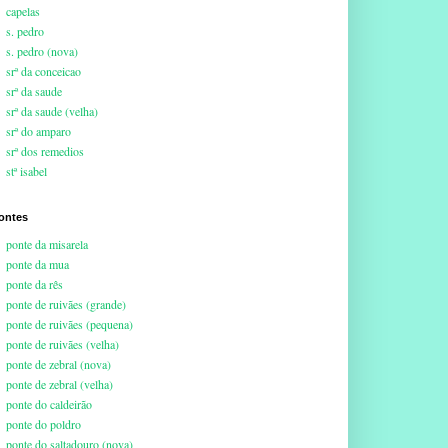
capelas
s. pedro
s. pedro (nova)
srª da conceicao
srª da saude
srª da saude (velha)
srª do amparo
srª dos remedios
stª isabel
ontes
ponte da misarela
ponte da mua
ponte da rês
ponte de ruivães (grande)
ponte de ruivães (pequena)
ponte de ruivães (velha)
ponte de zebral (nova)
ponte de zebral (velha)
ponte do caldeirão
ponte do poldro
ponte do saltadouro (nova)