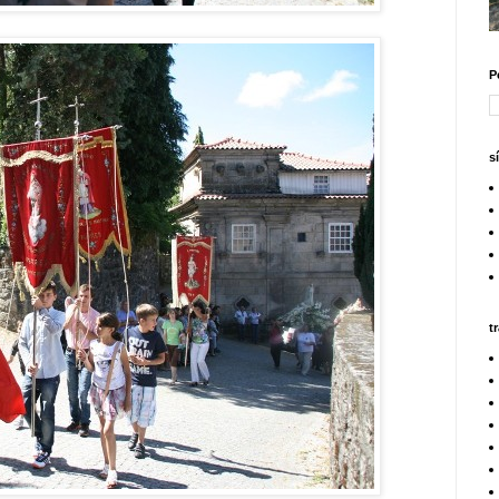
P
s
t