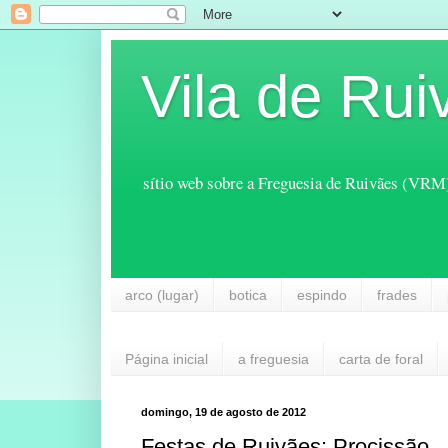
Vila de Rui
sítio web sobre a Freguesia de Ruivães (VRM
arco (lugar)
botica
espindo
frades
Página inicial
a freguesia
carta de foral
domingo, 19 de agosto de 2012
Festas de Ruivães: Procissão