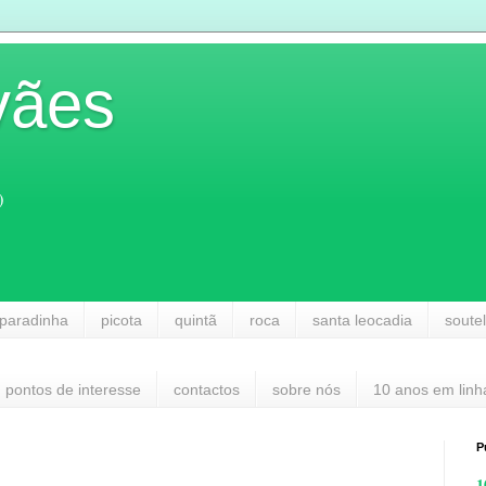
vães
)
paradinha
picota
quintã
roca
santa leocadia
soute
pontos de interesse
contactos
sobre nós
10 anos em linh
P
1