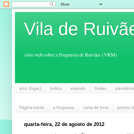
Vila de Ruivã
sítio web sobre a Freguesia de Ruivães (VRM)
arco (lugar)
botica
espindo
frades
paradinh
Página inicial
a freguesia
carta de foral
pontos d
quarta-feira, 22 de agosto de 2012