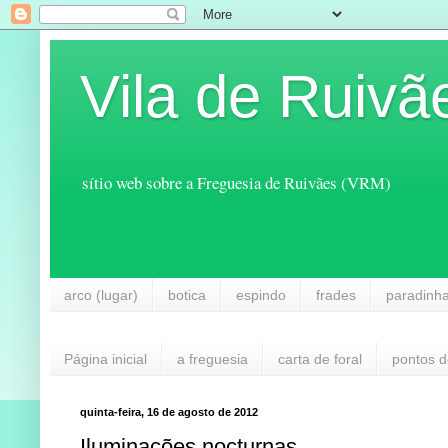
Vila de Ruivã
sítio web sobre a Freguesia de Ruivães (VRM)
arco (lugar)
botica
espindo
frades
paradinh
Página inicial
a freguesia
carta de foral
pontos d
quinta-feira, 16 de agosto de 2012
Iluminações nocturnas