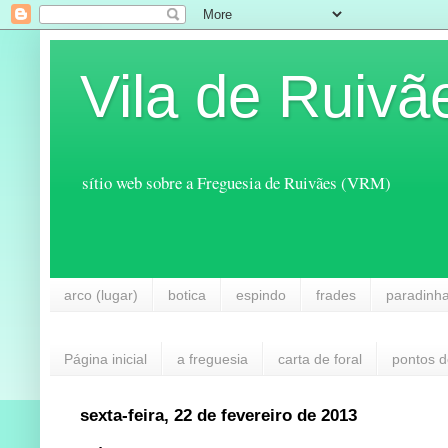
Vila de Ruivã
sítio web sobre a Freguesia de Ruivães (VRM)
arco (lugar)
botica
espindo
frades
paradinh
Página inicial
a freguesia
carta de foral
pontos d
sexta-feira, 22 de fevereiro de 2013