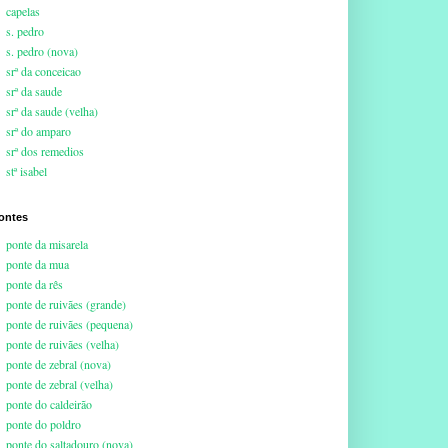
capelas
s. pedro
s. pedro (nova)
srª da conceicao
srª da saude
srª da saude (velha)
srª do amparo
srª dos remedios
stª isabel
ontes
ponte da misarela
ponte da mua
ponte da rês
ponte de ruivães (grande)
ponte de ruivães (pequena)
ponte de ruivães (velha)
ponte de zebral (nova)
ponte de zebral (velha)
ponte do caldeirão
ponte do poldro
ponte do saltadouro (nova)