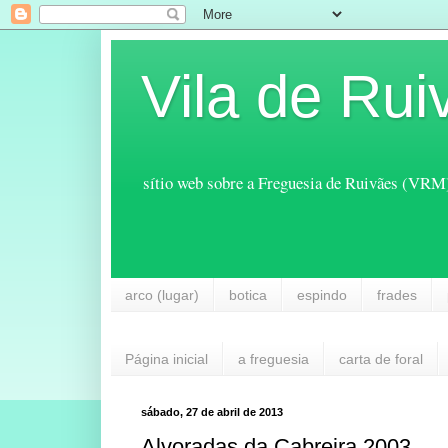
Vila de Rui
sítio web sobre a Freguesia de Ruivães (VRM
arco (lugar)
botica
espindo
frades
Página inicial
a freguesia
carta de foral
sábado, 27 de abril de 2013
Alvoradas da Cabreira 2003