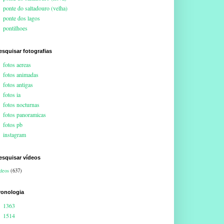
ponte do saltadouro (velha)
ponte dos lagos
pontilhoes
esquisar fotografias
fotos aereas
fotos animadas
fotos antigas
fotos ia
fotos nocturnas
fotos panoramicas
fotos pb
instagram
esquisar vídeos
deos
(637)
ronologia
1363
1514