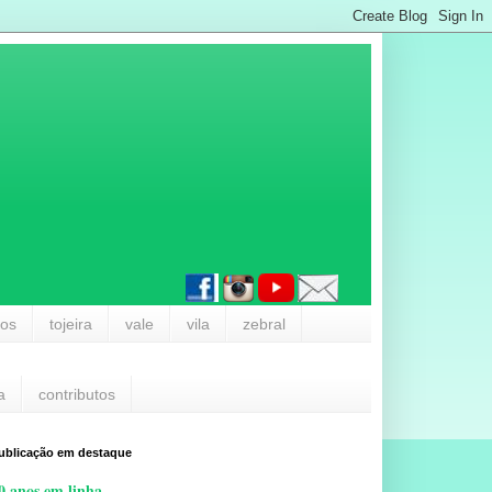
los
tojeira
vale
vila
zebral
a
contributos
ublicação em destaque
0 anos em linha