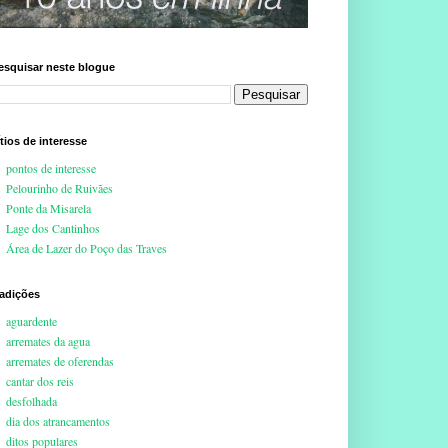
esquisar neste blogue
ítios de interesse
pontos de interesse
Pelourinho de Ruivães
Ponte da Misarela
Lage dos Cantinhos
Área de Lazer do Poço das Traves
radições
aguardente
arremates da agua
arremates de oferendas
cantar dos reis
desfolhada
dia dos atrancamentos
ditos populares