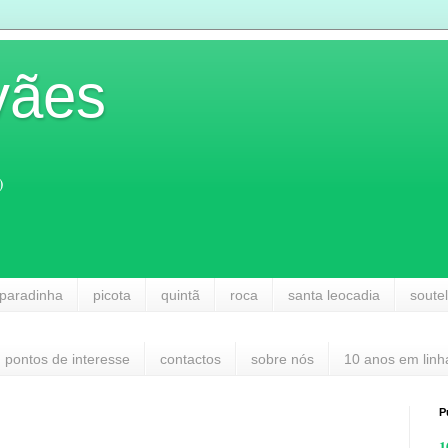
vães
)
paradinha
picota
quintã
roca
santa leocadia
soute
pontos de interesse
contactos
sobre nós
10 anos em linh
P
1