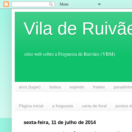
Vila de Ruivã
sítio web sobre a Freguesia de Ruivães (VRM)
arco (lugar)
botica
espindo
frades
paradinh
Página inicial
a freguesia
carta de foral
pontos d
sexta-feira, 11 de julho de 2014