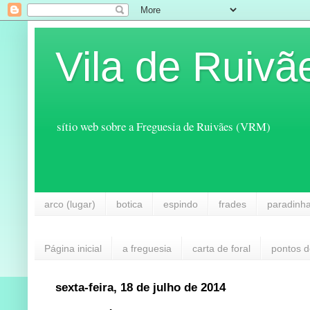
Vila de Ruivã
sítio web sobre a Freguesia de Ruivães (VRM)
arco (lugar)
botica
espindo
frades
paradinh
Página inicial
a freguesia
carta de foral
pontos d
sexta-feira, 18 de julho de 2014