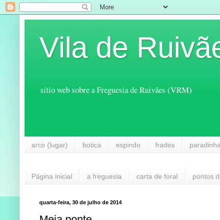
Vila de Ruivã
sítio web sobre a Freguesia de Ruivães (VRM)
arco (lugar)
botica
espindo
frades
paradinh
Página inicial
a freguesia
carta de foral
pontos d
quarta-feira, 30 de julho de 2014
Meia ponte