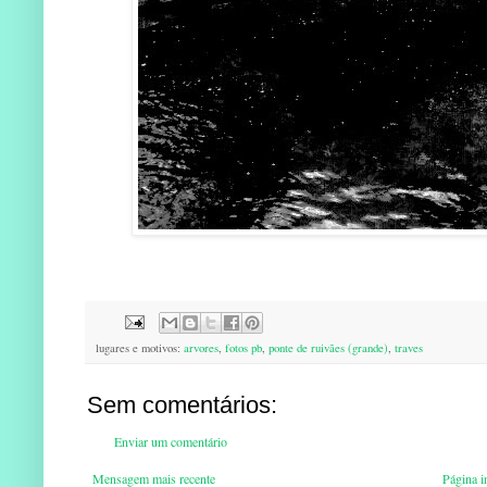
lugares e motivos:
arvores
,
fotos pb
,
ponte de ruivães (grande)
,
traves
Sem comentários:
Enviar um comentário
Mensagem mais recente
Página in