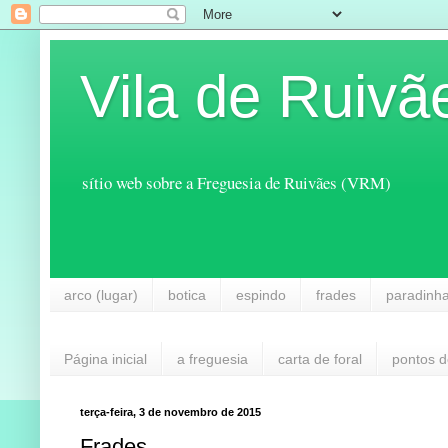
Vila de Ruivã
sítio web sobre a Freguesia de Ruivães (VRM)
arco (lugar)
botica
espindo
frades
paradinh
Página inicial
a freguesia
carta de foral
pontos d
terça-feira, 3 de novembro de 2015
Frades