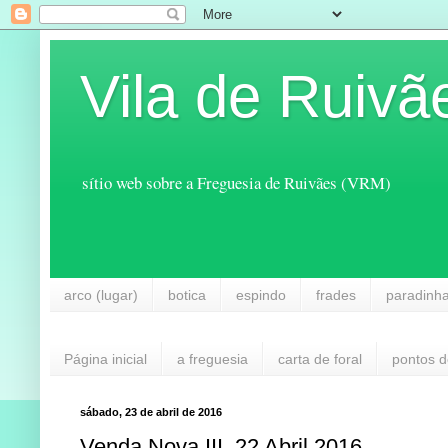
Vila de Ruivã
sítio web sobre a Freguesia de Ruivães (VRM)
arco (lugar)
botica
espindo
frades
paradinh
Página inicial
a freguesia
carta de foral
pontos d
sábado, 23 de abril de 2016
Venda Nova III, 22 Abril 2016