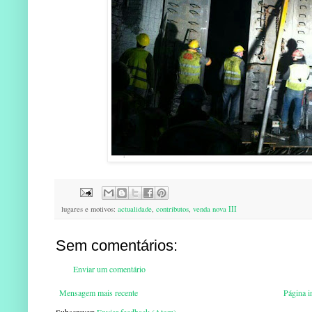
lugares e motivos:
actualidade
,
contributos
,
venda nova III
Sem comentários:
Enviar um comentário
Mensagem mais recente
Página in