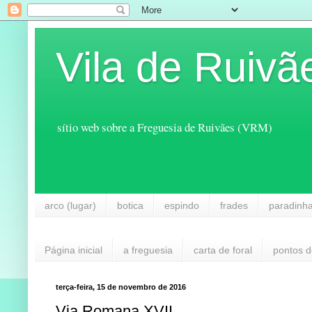
Vila de Ruivã
sítio web sobre a Freguesia de Ruivães (VRM)
arco (lugar)
botica
espindo
frades
paradinh
Página inicial
a freguesia
carta de foral
pontos d
terça-feira, 15 de novembro de 2016
Via Romana XVII