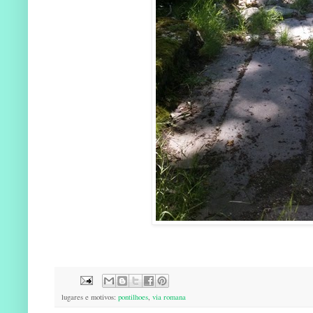
lugares e motivos:
pontilhoes
,
via romana