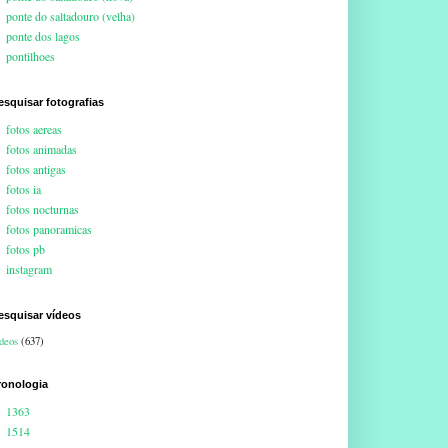
ponte do saltadouro (velha)
ponte dos lagos
pontilhoes
esquisar fotografias
fotos aereas
fotos animadas
fotos antigas
fotos ia
fotos nocturnas
fotos panoramicas
fotos pb
instagram
esquisar vídeos
deos
(637)
ronologia
1363
1514