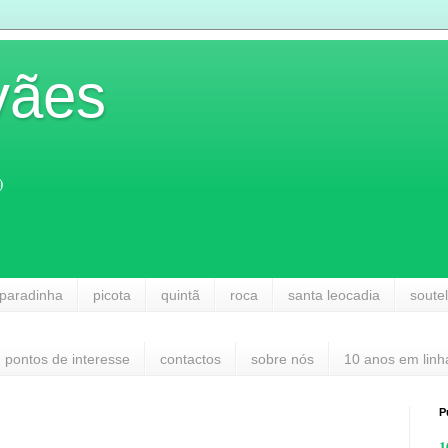
vães
)
paradinha
picota
quintã
roca
santa leocadia
soute
pontos de interesse
contactos
sobre nós
10 anos em linh
P
1