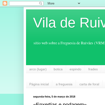
Vila de Rui
sítio web sobre a Freguesia de Ruivães (VRM
arco (lugar)
botica
espindo
frades
Página inicial
a freguesia
carta de foral
segunda-feira, 5 de março de 2018
«Enxertias e podagem»