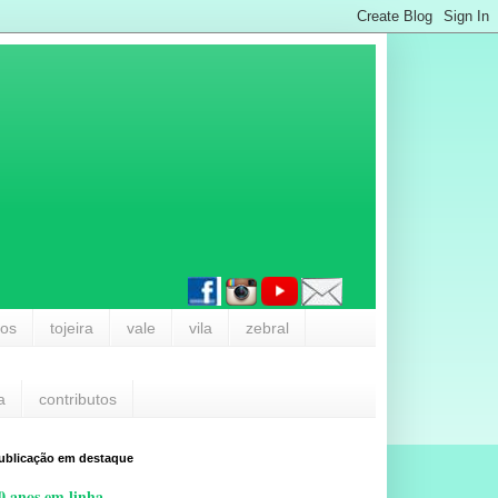
los
tojeira
vale
vila
zebral
a
contributos
ublicação em destaque
0 anos em linha