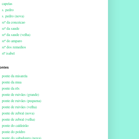
capelas
s. pedro
s. pedro (nova)
srª da conceicao
srª da saude
srª da saude (velha)
srª do amparo
srª dos remedios
stª isabel
ontes
ponte da misarela
ponte da mua
ponte da rês
ponte de ruivães (grande)
ponte de ruivães (pequena)
ponte de ruivães (velha)
ponte de zebral (nova)
ponte de zebral (velha)
ponte do caldeirão
ponte do poldro
ponte do saltadouro (nova)