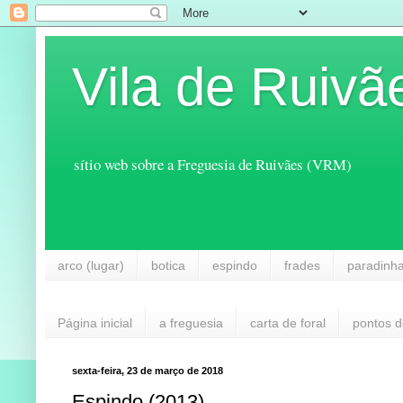
Vila de Ruivã
sítio web sobre a Freguesia de Ruivães (VRM)
arco (lugar)
botica
espindo
frades
paradinh
Página inicial
a freguesia
carta de foral
pontos d
sexta-feira, 23 de março de 2018
Espindo (2013)