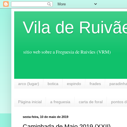
Vila de Ruivã
sítio web sobre a Freguesia de Ruivães (VRM)
arco (lugar)
botica
espindo
frades
paradinh
Página inicial
a freguesia
carta de foral
pontos d
sexta-feira, 10 de maio de 2019
Caminhada de Maio 2019 (XXII)