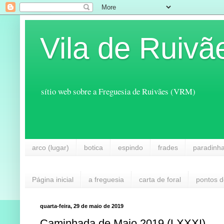
Vila de Ruivã
sítio web sobre a Freguesia de Ruivães (VRM)
arco (lugar)
botica
espindo
frades
paradinh
Página inicial
a freguesia
carta de foral
pontos d
quarta-feira, 29 de maio de 2019
Caminhada de Maio 2019 (LXXXI)