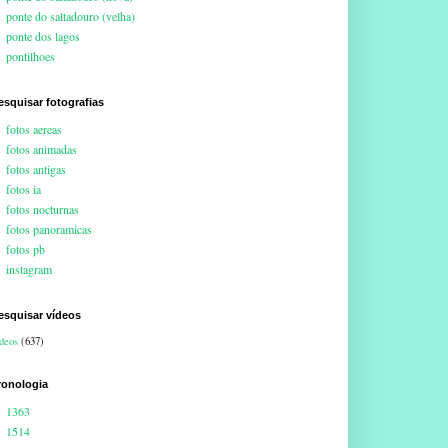
ponte do saltadouro (velha)
ponte dos lagos
pontilhoes
esquisar fotografias
fotos aereas
fotos animadas
fotos antigas
fotos ia
fotos nocturnas
fotos panoramicas
fotos pb
instagram
esquisar vídeos
deos
(637)
ronologia
1363
1514