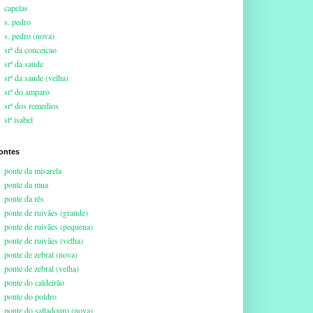
capelas
s. pedro
s. pedro (nova)
srª da conceicao
srª da saude
srª da saude (velha)
srª do amparo
srª dos remedios
stª isabel
ontes
ponte da misarela
ponte da mua
ponte da rês
ponte de ruivães (grande)
ponte de ruivães (pequena)
ponte de ruivães (velha)
ponte de zebral (nova)
ponte de zebral (velha)
ponte do caldeirão
ponte do poldro
ponte do saltadouro (nova)