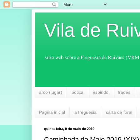
Vila de Rui
sítio web sobre a Freguesia de Ruivães (VRM
arco (lugar)
botica
espindo
frades
Página inicial
a freguesia
carta de foral
quinta-feira, 9 de maio de 2019
Caminhada de Maio 2019 (XIX)