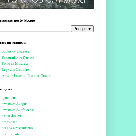
esquisar neste blogue
ítios de interesse
pontos de interesse
Pelourinho de Ruivães
Ponte da Misarela
Lage dos Cantinhos
Área de Lazer do Poço das Traves
radições
aguardente
arremates da agua
arremates de oferendas
cantar dos reis
desfolhada
dia dos atrancamentos
ditos populares