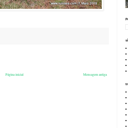
P
s
Página inicial
Mensagem antiga
t