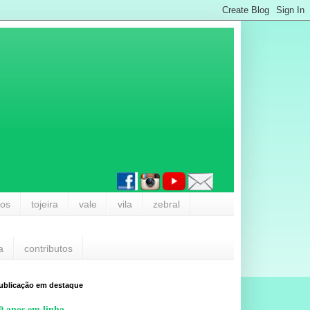
los
tojeira
vale
vila
zebral
a
contributos
ublicação em destaque
0 anos em linha