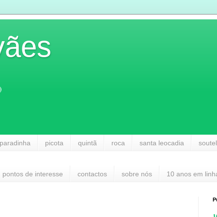
vães
)
paradinha
picota
quintã
roca
santa leocadia
soute
pontos de interesse
contactos
sobre nós
10 anos em linh
P
1