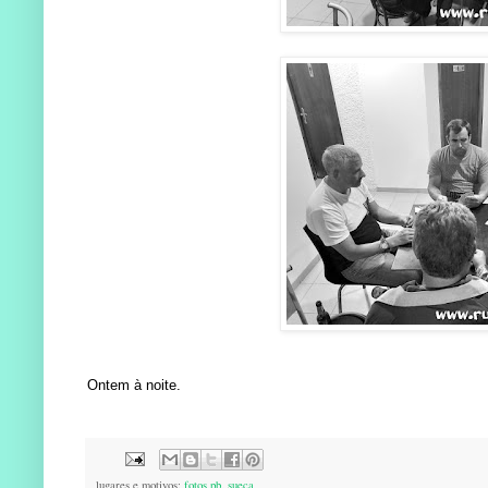
Ontem à noite.
lugares e motivos:
fotos pb
,
sueca