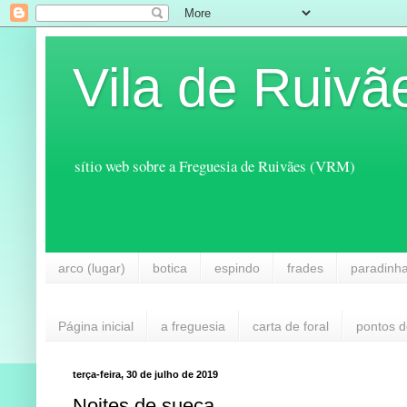
Vila de Ruivã
sítio web sobre a Freguesia de Ruivães (VRM)
arco (lugar)
botica
espindo
frades
paradinh
Página inicial
a freguesia
carta de foral
pontos d
terça-feira, 30 de julho de 2019
Noites de sueca