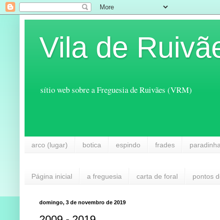
Vila de Ruivã
sítio web sobre a Freguesia de Ruivães (VRM)
arco (lugar)
botica
espindo
frades
paradinh
Página inicial
a freguesia
carta de foral
pontos d
domingo, 3 de novembro de 2019
2009 - 2019