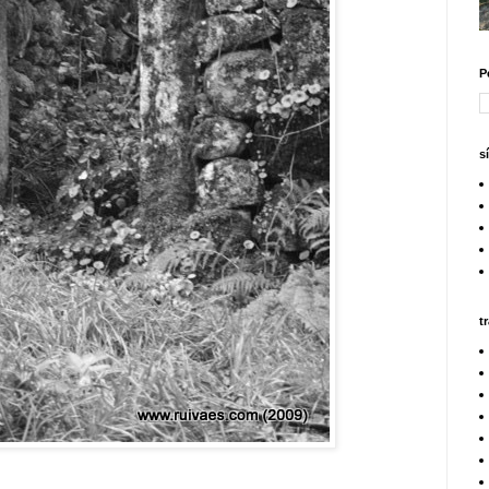
P
s
t