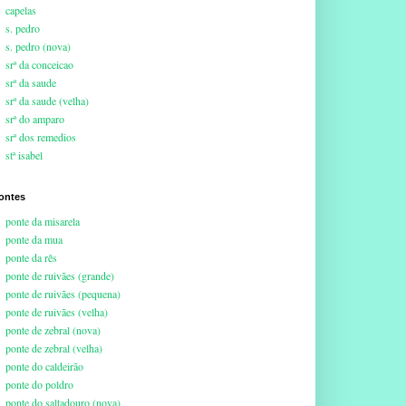
capelas
s. pedro
s. pedro (nova)
srª da conceicao
srª da saude
srª da saude (velha)
srª do amparo
srª dos remedios
stª isabel
ontes
ponte da misarela
ponte da mua
ponte da rês
ponte de ruivães (grande)
ponte de ruivães (pequena)
ponte de ruivães (velha)
ponte de zebral (nova)
ponte de zebral (velha)
ponte do caldeirão
ponte do poldro
ponte do saltadouro (nova)