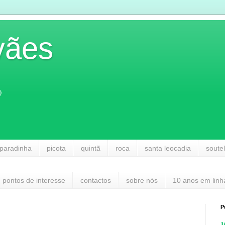
vães
)
paradinha
picota
quintã
roca
santa leocadia
soute
pontos de interesse
contactos
sobre nós
10 anos em linh
P
1