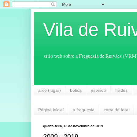
Vila de Rui
sítio web sobre a Freguesia de Ruivães (VRM
arco (lugar)
botica
espindo
frades
Página inicial
a freguesia
carta de foral
quarta-feira, 13 de novembro de 2019
2009 - 2019