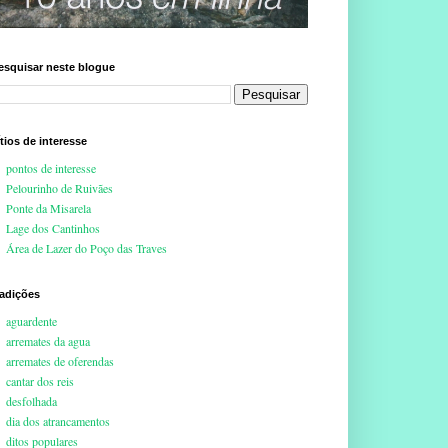
esquisar neste blogue
ítios de interesse
pontos de interesse
Pelourinho de Ruivães
Ponte da Misarela
Lage dos Cantinhos
Área de Lazer do Poço das Traves
radições
aguardente
arremates da agua
arremates de oferendas
cantar dos reis
desfolhada
dia dos atrancamentos
ditos populares