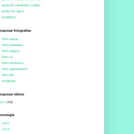
ponte do saltadouro (velha)
ponte dos lagos
pontilhoes
esquisar fotografias
fotos aereas
fotos animadas
fotos antigas
fotos ia
fotos nocturnas
fotos panoramicas
fotos pb
instagram
esquisar vídeos
deos
(636)
ronologia
1363
1514