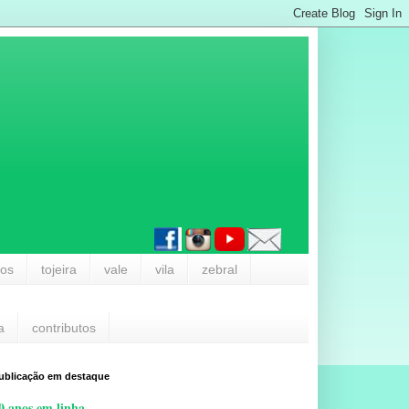
los
tojeira
vale
vila
zebral
a
contributos
ublicação em destaque
0 anos em linha