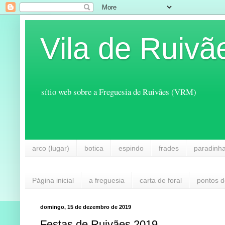
Vila de Ruivã
sítio web sobre a Freguesia de Ruivães (VRM)
arco (lugar)
botica
espindo
frades
paradinh
Página inicial
a freguesia
carta de foral
pontos d
domingo, 15 de dezembro de 2019
Festas de Ruivães 2019