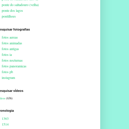
ponte do saltadouro (velha)
ponte dos lagos
pontilhoes
esquisar fotografias
fotos aereas
fotos animadas
fotos antigas
fotos ia
fotos nocturnas
fotos panoramicas
fotos pb
instagram
esquisar vídeos
deos
(636)
ronologia
1363
1514