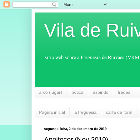
Vila de Rui
sítio web sobre a Freguesia de Ruivães (VRM
arco (lugar)
botica
espindo
frades
Página inicial
a freguesia
carta de foral
segunda-feira, 2 de dezembro de 2019
Anoitecer (Nov 2019)