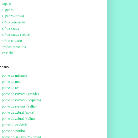
capelas
s. pedro
s. pedro (nova)
srª da conceicao
srª da saude
srª da saude (velha)
srª do amparo
srª dos remedios
stª isabel
ontes
ponte da misarela
ponte da mua
ponte da rês
ponte de ruivães (grande)
ponte de ruivães (pequena)
ponte de ruivães (velha)
ponte de zebral (nova)
ponte de zebral (velha)
ponte do caldeirão
ponte do poldro
ponte do saltadouro (nova)