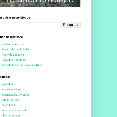
esquisar neste blogue
ítios de interesse
pontos de interesse
Pelourinho de Ruivães
Ponte da Misarela
Lage dos Cantinhos
Área de Lazer do Poço das Traves
radições
aguardente
arremates da agua
arremates de oferendas
cantar dos reis
desfolhada
dia dos atrancamentos
ditos populares