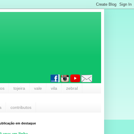
los
tojeira
vale
vila
zebral
a
contributos
ublicação em destaque
0 anos em linha