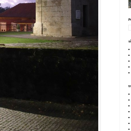
P
s
t