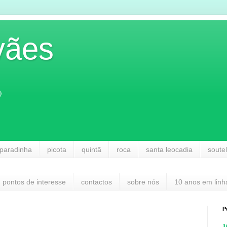
vães
)
paradinha
picota
quintã
roca
santa leocadia
soute
pontos de interesse
contactos
sobre nós
10 anos em linh
P
1