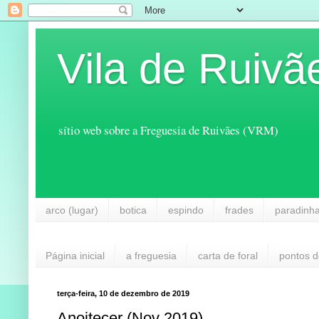
Vila de Ruivã
sítio web sobre a Freguesia de Ruivães (VRM)
arco (lugar)
botica
espindo
frades
paradinh
Página inicial
a freguesia
carta de foral
pontos d
terça-feira, 10 de dezembro de 2019
Anoitecer (Nov 2019)