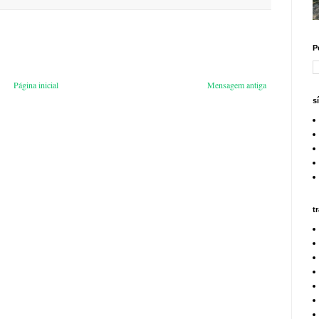
P
Página inicial
Mensagem antiga
s
t