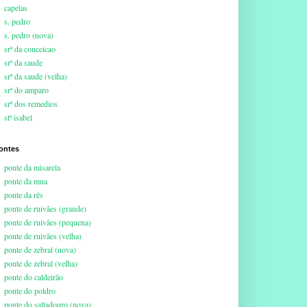
capelas
s. pedro
s. pedro (nova)
srª da conceicao
srª da saude
srª da saude (velha)
srª do amparo
srª dos remedios
stª isabel
ontes
ponte da misarela
ponte da mua
ponte da rês
ponte de ruivães (grande)
ponte de ruivães (pequena)
ponte de ruivães (velha)
ponte de zebral (nova)
ponte de zebral (velha)
ponte do caldeirão
ponte do poldro
ponte do saltadouro (nova)