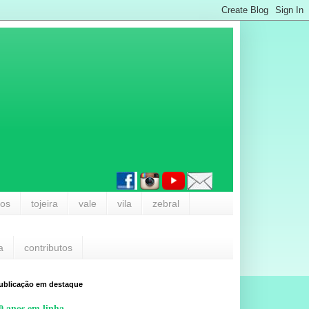
los
tojeira
vale
vila
zebral
a
contributos
ublicação em destaque
0 anos em linha