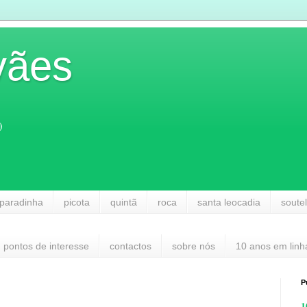
vães
)
paradinha
picota
quintã
roca
santa leocadia
soute
pontos de interesse
contactos
sobre nós
10 anos em linh
P
1