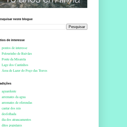
esquisar neste blogue
ítios de interesse
pontos de interesse
Pelourinho de Ruivães
Ponte da Misarela
Lage dos Cantinhos
Área de Lazer do Poço das Traves
radições
aguardente
arremates da agua
arremates de oferendas
cantar dos reis
desfolhada
dia dos atrancamentos
ditos populares