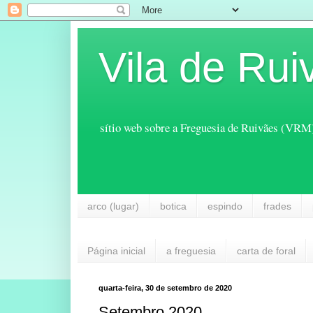
Vila de Rui
sítio web sobre a Freguesia de Ruivães (VRM
arco (lugar)
botica
espindo
frades
Página inicial
a freguesia
carta de foral
quarta-feira, 30 de setembro de 2020
Setembro 2020