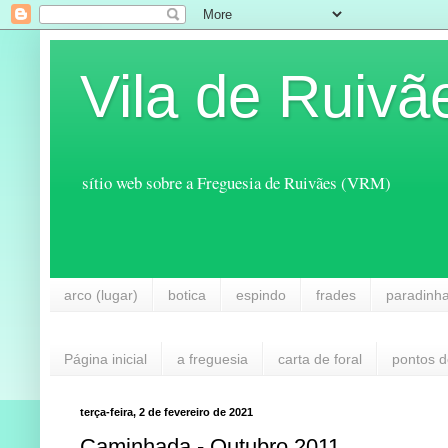
Vila de Ruivã
sítio web sobre a Freguesia de Ruivães (VRM)
arco (lugar)
botica
espindo
frades
paradinh
Página inicial
a freguesia
carta de foral
pontos d
terça-feira, 2 de fevereiro de 2021
Caminhada - Outubro 2011